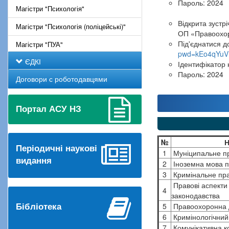
Пароль: 2024
Магістри "Психологія"
Відкрита зустр
Магістри "Психологія (поліцейські)"
ОП «Правоохор
Під'єднатися 
Магістри "ПУА"
pwd=kEo4qYuV
ЄДКІ
Ідентифікатор 
Пароль: 2024
Договори с роботодавцями
Портал АСУ НЗ
№
Н
Періодичні наукові
1
Муніципальне пр
видання
2
Іноземна мова п
3
Кримінальне пра
Правові аспекти
4
законодавства
5
Правоохоронна ді
Бібліотека
6
Кримінологічний 
7
Комунікативна ко