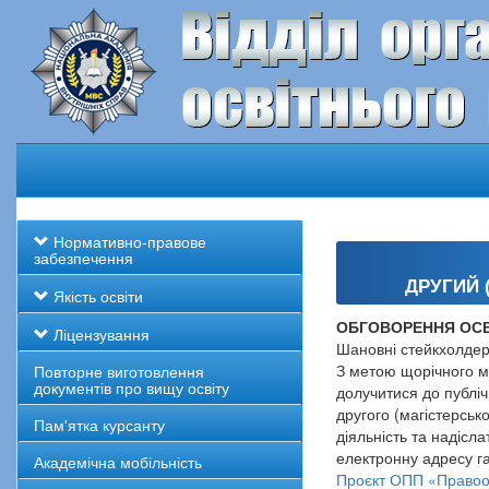
Нормативно-правове
забезпечення
ДРУГИЙ 
Якість освіти
ОБГОВОРЕННЯ ОСВ
Ліцензування
Шановні стейкхолдер
З метою щорічного мо
Повторне виготовлення
документів про вищу освіту
долучитися до публі
другого (магістерськ
Пам'ятка курсанту
діяльність та надісл
електронну адресу г
Академічна мобільність
Проєкт ОПП «Правоох