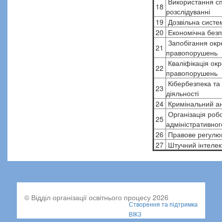
Використання сп
18
розслідуванні
19
Дозвільна систем
20
Економічна безп
Запобігання окр
21
правопорушень
Кваліфікація окр
22
правопорушень
Кібербезпека та 
23
діяльності
24
Кримінальний ан
Організація робо
25
адміністративног
26
Правове регулюв
27
Штучний інтелек
© Відділ організації освітнього процесу 2026
Створення та підтримка
ВІКЗ