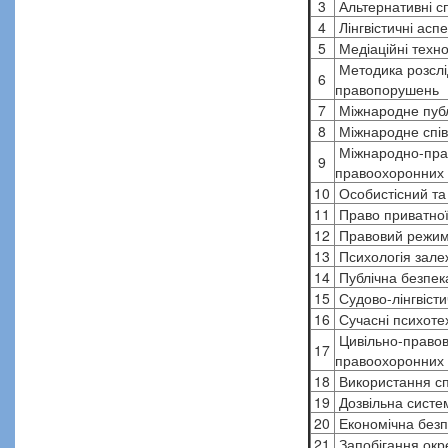
3
Альтернативні с
4
Лінгвістичні асп
5
Медіаційні техно
Методика розслі
6
правопорушень
7
Міжнародне публ
8
Міжнародне співр
Міжнародно-право
9
правоохоронних 
10
Особистісний та 
11
Право приватної 
12
Правовий режим 
13
Психологія залеж
14
Публічна безпека
15
Судово-лінгвісти
16
Сучасні психотех
Цивільно-правови
17
правоохоронних 
18
Використання сп
19
Дозвільна систем
20
Економічна безп
21
Запобігання окр