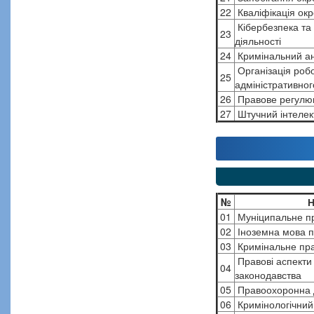
22
Кваліфікація ок
Кібербезпека та 
23
діяльності
24
Кримінальний ан
Організація робо
25
адміністративног
26
Правове регулюв
27
Штучний інтелек
№
Н
01
Муніципальне пр
02
Іноземна мова п
03
Кримінальне пра
Правові аспекти
04
законодавства
05
Правоохоронна ді
06
Кримінологічний 