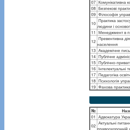
07
Комунікативна ко
08
Безпекові практи
09
Філософія управ
Практика застосу
10
людини і осново
11
Менеджмент в п
Превентивна діял
12
населення
13
Академічне пись
14
Публічне адмініс
15
Публічно-приватн
16
Інтелектуальні т
17
Педагогіка освітн
18
Психологія упра
19
Фахова практик
№
Наз
01
Адвокатура Укра
Актуальні питан
02
правоохоронній д