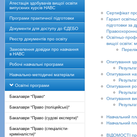
Атестація здобувачів вищої освіти
випускних курсів НАВС
Сертифікат про
Програми практичної підготовки
Гарант освітнь
підготовки за д
Документи для доступу до ЄДЕБО
Правоохоронна
Освітньо-профе
Реєстр документів про освіту
вищої освіти: м
Замовлення довідки про навчання
Перелік
в НАВС
Опитування здо
Робочі навчальні програми
Результа
Опитування нау
Навчально-методичні матеріали
Результа
Освітні програми
Опитування ро
Результа
Бакалаври "Право"
Опитування ви
Результа
Бакалаври "Право (поліцейські)"
Навчальний пла
Бакалаври "Право (судові експерти)"
Навчальний пла
Бакалаври "Право (спеціалісти-
криміналісти)"
ВІДОМОСТІ про