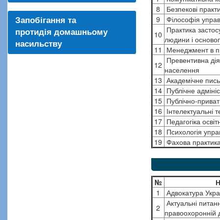
8
Безпекові практи
9
Філософія управ
Запобігання та
Практика застосу
протидія домашньому
10
людини і осново
насильству
11
Менеджмент в п
Превентивна діял
12
населення
13
Академічне пись
14
Публічне адмініс
15
Публічно-приватн
16
Інтелектуальні т
17
Педагогіка освітн
18
Психологія упра
19
Фахова практик
№
Н
1
Адвокатура Укра
Актуальні питан
2
правоохоронній д