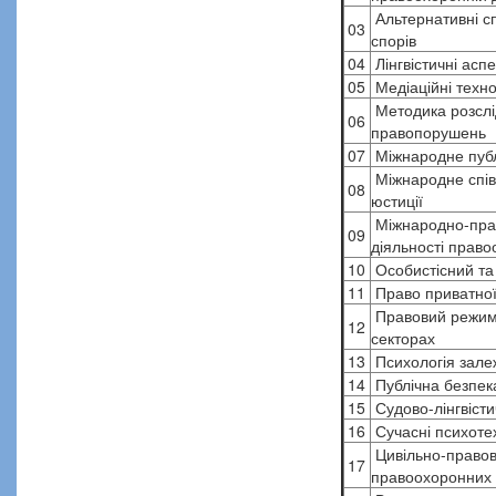
Альтернативні с
03
спорів
04
Лінгвістичні асп
05
Медіаційні техно
Методика розслі
06
правопорушень
07
Міжнародне публ
Міжнародне спів
08
юстиції
Міжнародно-прав
09
діяльності право
10
Особистісний та 
11
Право приватної 
Правовий режим 
12
секторах
13
Психологія залеж
14
Публічна безпека
15
Судово-лінгвісти
16
Сучасні психотех
Цивільно-правови
17
правоохоронних 