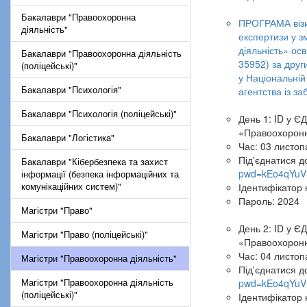
Бакалаври "Правоохоронна
ПРОГРАМА візит
діяльність"
експертизи у з
діяльність» ос
Бакалаври "Правоохоронна діяльність
35952) за друг
(поліцейські)"
у Національній
Бакалаври "Психологія"
агентства із з
Бакалаври "Психологія (поліцейські)"
День 1: ID у Є
«Правоохоронн
Бакалаври "Логістика"
Час: 03 листоп
Під'єднатися 
Бакалаври "Кібербезпека та захист
pwd=kEo4qYuV
інформації (безпека інформаційних та
комунікаційних систем)"
Ідентифікатор 
Пароль: 2024
Магістри "Право"
День 2: ID у Є
Магістри "Право (поліцейські)"
«Правоохоронн
Час: 04 листоп
Магістри "Правоохоронна діяльність"
Під'єднатися 
Магістри "Правоохоронна діяльність
pwd=kEo4qYuV
(поліцейські)"
Ідентифікатор 