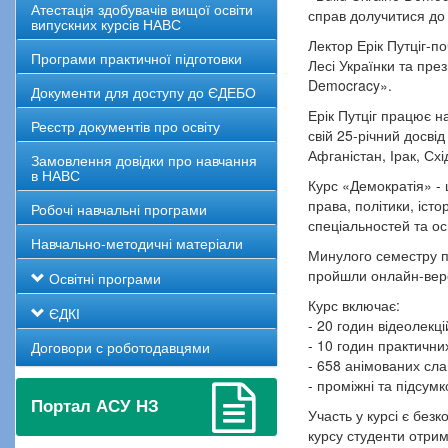
Атестація здобувачів вищої освіти
справ долучитися д
випускних курсів НАВС
Лектор Ерік Путціг-п
Програми практичної підготовки
Лесі Українки та пре
Democracy».
Документи для доступу до ЄДЕБО
Ерік Путціг працює н
Реєстр документів про освіту
свій 25-річний досвід
Афганістан, Ірак, Сх
Замовлення довідки про навчання
в НАВС
Курс «Демократія» -
права, політики, істо
Робочі навчальні програми
спеціальностей та осв
Навчально-методичні матеріали
Минулого семестру по
пройшли онлайн-верс
Освітні програми
Курс включає:
ЄДКІ
- 20 годин відеолекці
- 10 годин практичних
Договори с роботодавцями
- 658 анімованих сла
- проміжні та підсумко
Портал АСУ НЗ
Участь у курсі є без
курсу студенти отрим